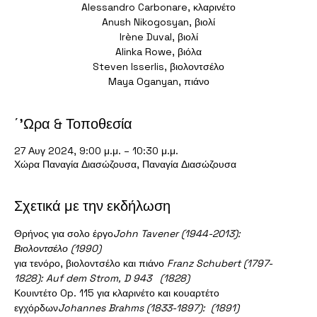
Alessandro Carbonare, κλαρινέτο
Anush Nikogosyan, βιολί
Irène Duval, βιολί
Alinka Rowe, βιόλα
Steven Isserlis, βιολοντσέλο
Maya Oganyan, πιάνο
΄'Ωρα & Τοποθεσία
27 Αυγ 2024, 9:00 μ.μ. – 10:30 μ.μ.
Χώρα Παναγία Διασώζουσα, Παναγία Διασώζουσα
Σχετικά με την εκδήλωση
Θρήνος 
για
 σολο έργο
John Tavener (1944-2013): 
Βιολοντσέλο
 (1990)
για τενόρο, βιολοντσέλο και πιάνο 
Franz Schubert (1797-
1828): Auf dem Strom, D 943  
 (1828)
Κουιντέτο Op. 115 για κλαρινέτο και κουαρτέτο 
εγχόρδων
Johannes Brahms (1833-1897): 
 (1891)