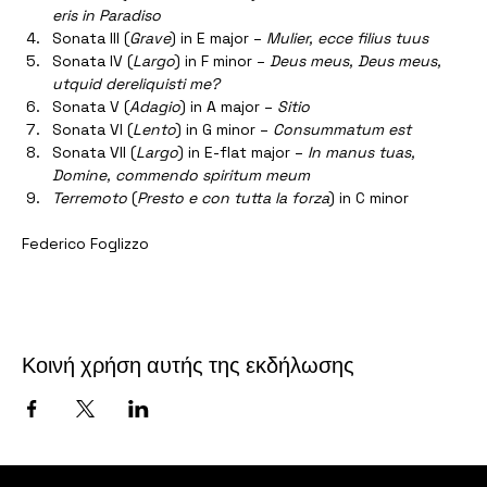
eris in Paradiso
Sonata III (
Grave
) in E major – 
Mulier, ecce filius tuus
Sonata IV (
Largo
) in F minor – 
Deus meus, Deus meus, 
utquid dereliquisti me?
Sonata V (
Adagio
) in A major – 
Sitio
Sonata VI (
Lento
) in G minor – 
Consummatum est
Sonata VII (
Largo
) in E-flat major – 
In manus tuas, 
Domine, commendo spiritum meum
Terremoto
 (
Presto e con tutta la forza
) in C minor
Federico Foglizzo
Κοινή χρήση αυτής της εκδήλωσης