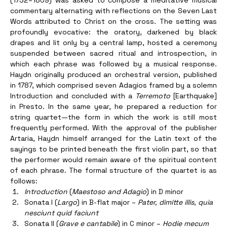
(1732–1809) was asked to compose a meditative musical 
commentary alternating with reflections on the Seven Last 
Words attributed to Christ on the cross. The setting was 
profoundly evocative: the oratory, darkened by black 
drapes and lit only by a central lamp, hosted a ceremony 
suspended between sacred ritual and introspection, in 
which each phrase was followed by a musical response. 
Haydn originally produced an orchestral version, published 
in 1787, which comprised seven Adagios framed by a solemn 
Introduction and concluded with a 
Terremoto
 [Earthquake] 
in Presto. In the same year, he prepared a reduction for 
string quartet—the form in which the work is still most 
frequently performed. With the approval of the publisher 
Artaria, Haydn himself arranged for the Latin text of the 
sayings to be printed beneath the first violin part, so that 
the performer would remain aware of the spiritual content 
of each phrase. The formal structure of the quartet is as 
follows:
Introduction
 (
Maestoso and Adagio
) in D minor
Sonata I (
Largo
) in B-flat major – 
Pater, dimitte illis, quia 
nesciunt quid faciunt
Sonata II (
Grave e cantabile
) in C minor – 
Hodie mecum 