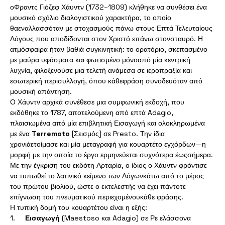
οΦραντς Γιόζεφ Χάυντν (1732–1809) κλήθηκε να συνθέσει ένα 
μουσικό σχόλιο διαλογιστικού χαρακτήρα, το οποίο 
θαεναλλασσόταν με στοχασμούς πάνω στους Επτά Τελευταίους 
Λόγους που αποδίδονται στον Χριστό επάνω στονσταυρό. Η 
ατμόσφαιρα ήταν βαθιά συγκινητική: το ορατόριο, σκεπασμένο 
με μαύρα υφάσματα και φωτισμένο μόνοαπό μία κεντρική 
λυχνία, φιλοξενούσε μια τελετή ανάμεσα σε ιεροπραξία και 
εσωτερική περισυλλογή, όπου κάθεφράση συνοδευόταν από 
μουσική απάντηση.
Ο Χάυντν αρχικά συνέθεσε μια συμφωνική εκδοχή, που 
εκδόθηκε το 1787, αποτελούμενη από επτά Adagio, 
πλαισιωμένα από μία επιβλητική Εισαγωγή και ολοκληρωμένα 
με ένα 
Terremoto
 [Σεισμός] σε Presto. Την ίδια 
χρονιάετοίμασε και μία μεταγραφή για κουαρτέτο εγχόρδων—η 
μορφή με την οποία το έργο ερμηνεύεται συχνότερα έωςσήμερα. 
Με την έγκριση του εκδότη Αρταρία, ο ίδιος ο Χάυντν φρόντισε 
να τυπωθεί το λατινικό κείμενο των Λόγωνκάτω από το μέρος 
του πρώτου βιολιού, ώστε ο εκτελεστής να έχει πάντοτε 
επίγνωση του πνευματικού περιεχομένουκάθε φράσης.
Η τυπική δομή του κουαρτέτου είναι η εξής:
1.     
Εισαγωγή
 (Maestoso και Adagio) σε Ρε ελάσσονα