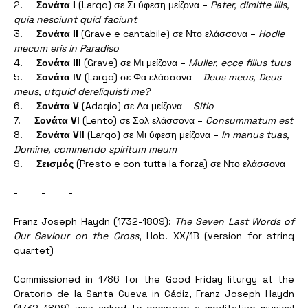
2.     
Σονάτα Ι
 (Largo) σε Σι ύφεση μείζονα – 
Pater, dimitte illis, 
quia nesciunt quid faciunt
3.     
Σονάτα ΙΙ
 (Grave e cantabile) σε Ντο ελάσσονα – 
Hodie 
mecum eris in Paradiso
4.     
Σονάτα ΙΙΙ
 (Grave) σε Μι μείζονα – 
Mulier, ecce filius tuus
5.     
Σονάτα IV
 (Largo) σε Φα ελάσσονα – 
Deus meus, Deus 
meus, utquid dereliquisti me?
6.     
Σονάτα V
 (Adagio) σε Λα μείζονα – 
Sitio
7.     
Σονάτα VI
 (Lento) σε Σολ ελάσσονα – 
Consummatum est
8.     
Σονάτα VII
 (Largo) σε Μι ύφεση μείζονα – 
In manus tuas, 
Domine, commendo spiritum meum
9.     
Σεισμός
 (Presto e con tutta la forza) σε Ντο ελάσσονα 
-	-	- 
Franz Joseph Haydn (1732-1809): 
The Seven Last Words of 
Our Saviour on the Cross
, Hob. XX/1B (version for string 
quartet) 
Commissioned in 1786 for the Good Friday liturgy at the 
Oratorio de la Santa Cueva in Cádiz, Franz Joseph Haydn 